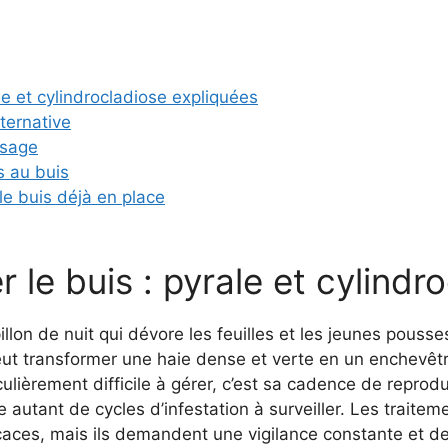
e et cylindrocladiose expliquées
lternative
usage
s au buis
e buis déjà en place
le buis : pyrale et cylindr
llon de nuit qui dévore les feuilles et les jeunes pouss
peut transformer une haie dense et verte en un enchev
culièrement difficile à gérer, c’est sa cadence de reprod
e autant de cycles d’infestation à surveiller. Les trait
aces, mais ils demandent une vigilance constante et d