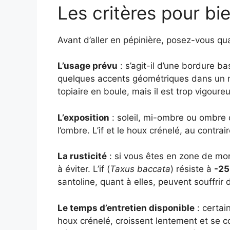
Les critères pour bie
Avant d’aller en pépinière, posez-vous qu
L’usage prévu
: s’agit-il d’une bordure b
quelques accents géométriques dans un ma
topiaire en boule, mais il est trop vigour
L’exposition
: soleil, mi-ombre ou ombre d
l’ombre. L’if et le houx crénelé, au contrai
La rusticité
: si vous êtes en zone de mon
à éviter. L’if (
Taxus baccata
) résiste à
-25
santoline, quant à elles, peuvent souffrir
Le temps d’entretien disponible
: certai
houx crénelé, croissent lentement et se c