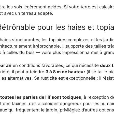
fère les sols légèrement acides. Si votre terre est calc
ot avec un terreau adapté.
indétrônable pour les haies et topi
haies structurantes, les topiaires complexes et les jardi
hitecturalement irréprochable. Il supporte des tailles tr
à celles du buis — voire plus impressionnantes à grand
par an
en conditions favorables, ce qui nécessite
deux t
riété, il peut atteindre
3 à 8 m de hauteur
(il se taille b
s alternatives. Sa rusticité est exceptionnelle : il résis
:
toutes les parties de l’if sont toxiques
, à l’exception d
ent des taxines, des alcaloïdes dangereux pour les humain
 qui fréquentent le jardin, privilégiez d’autres options