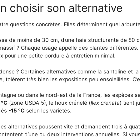
n choisir son alternative
atre questions concrètes. Elles déterminent quel arbust
asse de moins de 30 cm, d’une haie structurante de 80 c
ssif ? Chaque usage appelle des plantes différentes. U
eux pour une petite bordure à entretien minimal.
ense ? Certaines alternatives comme la santoline et la l
re, tolèrent très bien les expositions peu ensoleillées. C’e
tagne ou dans le nord-est de la France, les espèces sem
 °C
(zone USDA 5), le houx crénelé (
Ilex crenata
) tient 
 dès
-15 °C
selon les variétés.
nes alternatives poussent vite et demandent trois à quatre
ontentent d’une ou deux interventions annuelles. Si vou