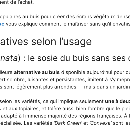
nt de l’achat.
populaires au buis pour créer des écrans végétaux dense
ve
vous explique comment le maîtriser sans qu’il envahis
atives selon l’usage
enata
) : le sosie du buis sans ses
lleure
alternative au buis
disponible aujourd’hui pour qu
ert sombre, luisantes et persistantes, imitent à s’y mépr
les sont légèrement plus arrondies — mais dans un jardin, 
selon les variétés, ce qui implique seulement
une à deux
 aux topiaires, et tolère aussi bien l’ombre que le plein 
d adapté à l’immense majorité des régions françaises. À
spécialisée. Les variétés
‘Dark Green’
et
‘Convexa’
sont les