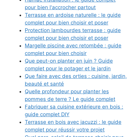
pour bien l'accrocher partout
Terrasse en ardoise naturelle : le guide
complet pour bien choisir et poser
Protection lambourdes terrasse : guide
complet pour bien choisir et poser
Margelle piscine avec retombée : guide
complet pour bien choisir
Que peut-on planter en juin ? Guide
complet pour le potager et le jardin
Que faire avec des orties : cuisine, jardin,
beauté et santé
Quelle profondeur pour planter les
pommes de terre ? Le guide complet
Fabriquer sa cuisine extérieure en bois :
guide complet DIY
Terrasse en bois avec jacuzzi : le guide
complet pour réussir votre projet