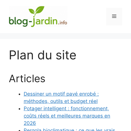
Aller
au
Menu
contenu
Plan du site
Articles
Dessiner un motif pavé enrobé :
méthodes, outils et budget réel
Potager intelligent : fonctionnement,
coûts réels et meilleures marques en
2026
Pergola bioclimatique : ce que les vrais