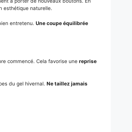
nent à porter de nouveaux boutons. En
n esthétique naturelle.
ien entretenu.
Une coupe équilibrée
core commencé. Cela favorise une
reprise
upes du gel hivernal.
Ne taillez jamais