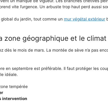
vent un manque de vigueur. Les branches chétives pei
prend vite l’urgence. Un arbuste trop haut perd aussi so
el global du jardin, tout comme un
mur végétal extérieur
b
la zone géographique et le climat
enez dès le mois de mars. La montée de sève n’a pas en
gère en septembre est préférable. Il faut protéger les co
le idéale.
zone tempérée
er
s intervention