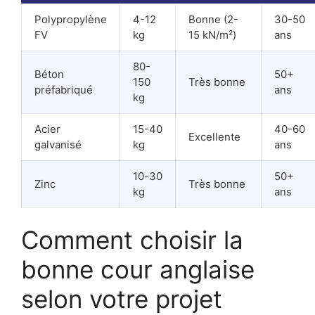
Polypropylène
4-12
Bonne (2-
30-50
FV
kg
15 kN/m²)
ans
80-
Béton
50+
150
Très bonne
préfabriqué
ans
kg
Acier
15-40
40-60
Excellente
galvanisé
kg
ans
10-30
50+
Zinc
Très bonne
kg
ans
Comment choisir la
bonne cour anglaise
selon votre projet