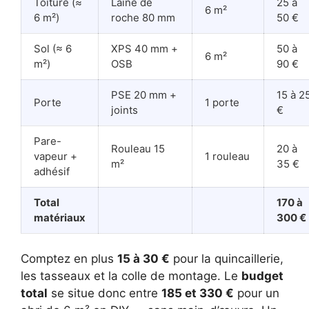
Toiture (≈
Laine de
25 à
6 m²
6 m²)
roche 80 mm
50 €
Sol (≈ 6
XPS 40 mm +
50 à
6 m²
m²)
OSB
90 €
PSE 20 mm +
15 à 2
Porte
1 porte
joints
€
Pare-
Rouleau 15
20 à
vapeur +
1 rouleau
m²
35 €
adhésif
Total
170 à
matériaux
300 €
Comptez en plus
15 à 30 €
pour la quincaillerie,
les tasseaux et la colle de montage. Le
budget
total
se situe donc entre
185 et 330 €
pour un