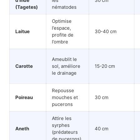
d’Inde
les
30 cm
(Tagetes)
nématodes
Optimise
l’espace,
Laitue
30-40 cm
profite de
l’ombre
Ameublit le
Carotte
sol, améliore
15-20 cm
le drainage
Repousse
Poireau
mouches et
30 cm
pucerons
Attire les
syrphes
Aneth
40 cm
(prédateurs
de pucerons)