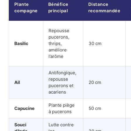
Plante
Bénéfice
Distance
compagne
principal
recommandée
Repousse
pucerons,
Basilic
thrips,
30 cm
améliore
l’arôme
Antifongique,
repousse
Ail
20 cm
pucerons et
acariens
Plante piège
Capucine
50 cm
à pucerons
Souci
Lutte contre